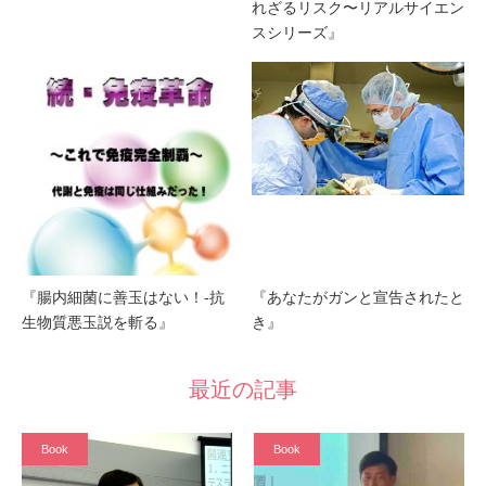
れざるリスク〜リアルサイエン
スシリーズ』
『腸内細菌に善玉はない！-抗
『あなたがガンと宣告されたと
生物質悪玉説を斬る』
き』
最近の記事
Book
Book