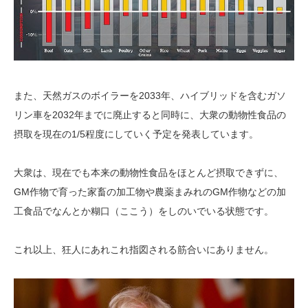
また、天然ガスのボイラーを2033年、ハイブリッドを含むガソ
リン車を2032年までに廃止すると同時に、大衆の動物性食品の
摂取を現在の1/5程度にしていく予定を発表しています。
大衆は、現在でも本来の動物性食品をほとんど摂取できずに、
GM作物で育った家畜の加工物や農薬まみれのGM作物などの加
工食品でなんとか糊口（ここう）をしのいでいる状態です。
これ以上、狂人にあれこれ指図される筋合いにありません。