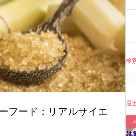
検
最
ーフード：リアルサイエ
B