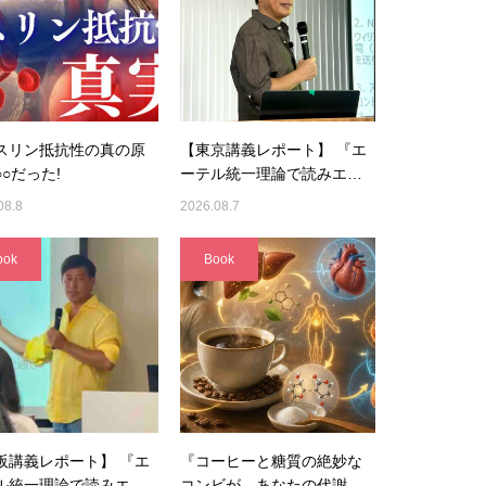
スリン抵抗性の真の原
【東京講義レポート】 『エ
○だった!
ーテル統一理論で読みエ…
08.8
2026.08.7
ook
Book
阪講義レポート】 『エ
『コーヒーと糖質の絶妙な
ル統一理論で読みエ…
コンビが、あなたの代謝