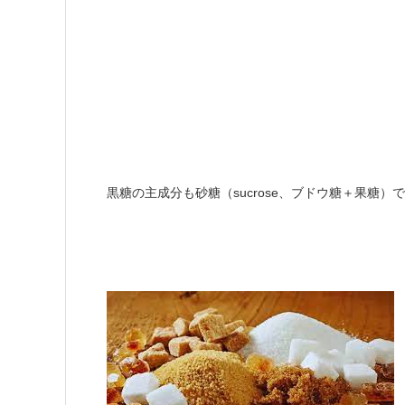
黒糖の主成分も砂糖（sucrose、ブドウ糖＋果糖）