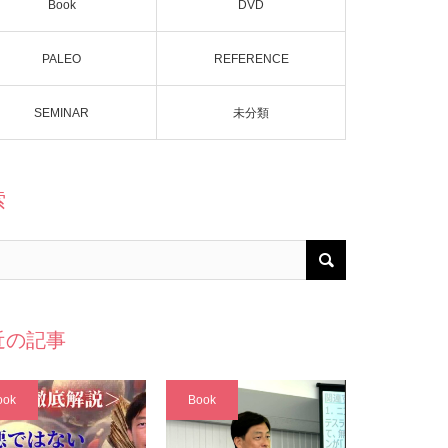
Book
DVD
PALEO
REFERENCE
SEMINAR
未分類
索
近の記事
ook
Book