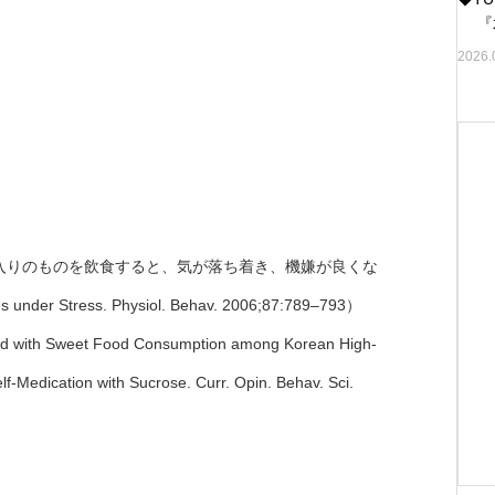
『水
2026.
入りのものを飲食すると、気が落ち着き、機嫌が良くな
 Stress. Physiol. Behav. 2006;87:789–793）
ted with Sweet Food Consumption among Korean High-
-Medication with Sucrose. Curr. Opin. Behav. Sci.