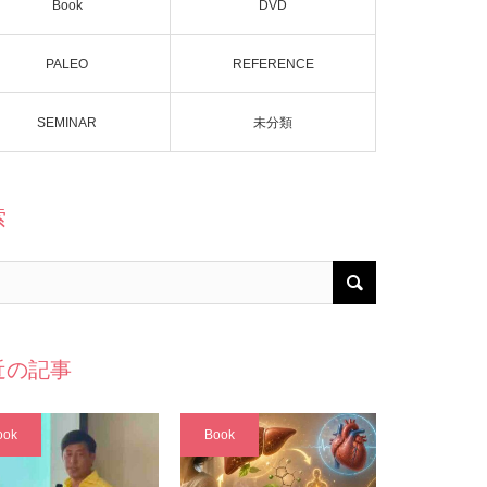
Book
DVD
PALEO
REFERENCE
SEMINAR
未分類
索
近の記事
ook
Book