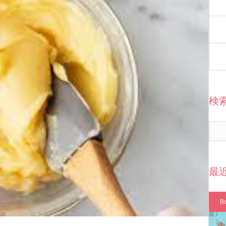
検
最
B