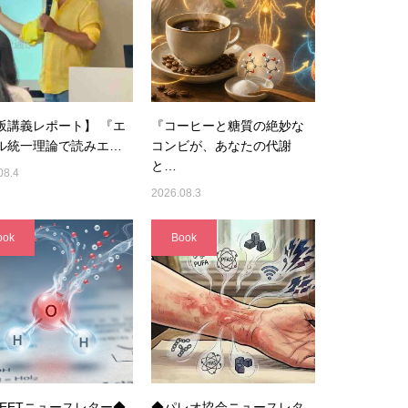
阪講義レポート】 『エ
『コーヒーと糖質の絶妙な
ル統一理論で読みエ…
コンビが、あなたの代謝
と…
08.4
2026.08.3
ook
Book
UEETニュースレター◆
◆パレオ協会ニュースレタ