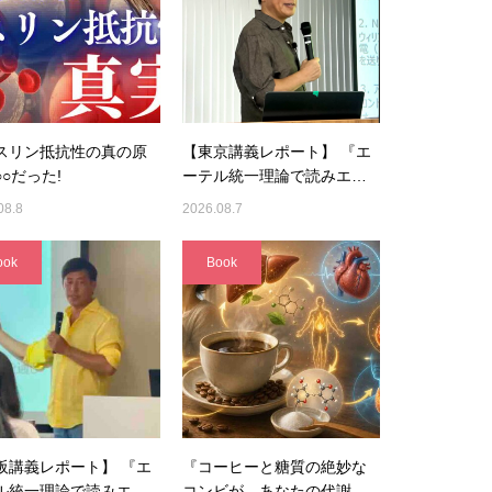
スリン抵抗性の真の原
【東京講義レポート】 『エ
○だった!
ーテル統一理論で読みエ…
08.8
2026.08.7
ook
Book
阪講義レポート】 『エ
『コーヒーと糖質の絶妙な
ル統一理論で読みエ…
コンビが、あなたの代謝