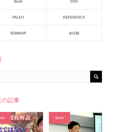
Book
DVD
PALEO
REFERENCE
SEMINAR
未分類
索
近の記事
ook
Book