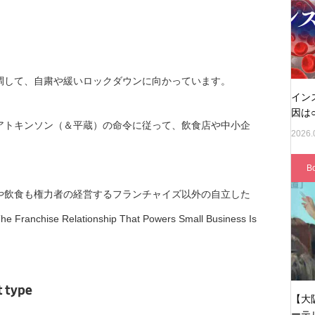
調して、自粛や緩いロックダウンに向かっています。
イン
因は○
アトキンソン（＆平蔵）の命令に従って、飲食店や中小企
2026.
B
や飲食も権力者の経営するフランチャイズ以外の自立した
Relationship That Powers Small Business Is
【大
ーテ