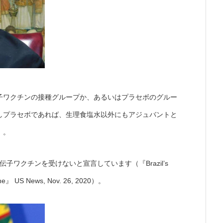
子ワクチンの接種グループか、あるいはプラセボのグルー
しプラセボであれば、生理食塩水以外にもアジュバントと
）。
の遺伝子ワクチンを受けないと宣言しています（『Brazil’s
ccine』 US News, Nov. 26, 2020）。