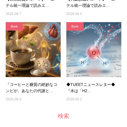
テル統一理論で読みエ…
テル統一理論で読みエ…
2026.08.7
2026.08.4
Book
Book
『コーヒーと糖質の絶妙なコ
◆TUEETニュースレター◆
ンビが、あなたの代謝と…
『水は「H2…
2026.08.3
2026.08.2
検索