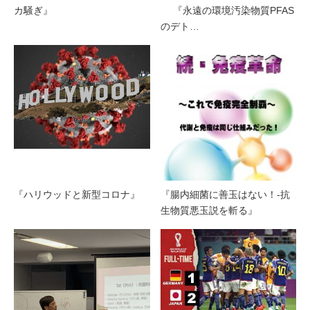
カ騒ぎ』
『永遠の環境汚染物質PFAS
のデト…
『ハリウッドと新型コロナ』
『腸内細菌に善玉はない！-抗
生物質悪玉説を斬る』