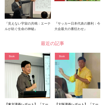
『見えない宇宙の共鳴：エーテ
『サッカー日本代表の勝利：今
ルが紡ぐ生命の神秘』
大会最大の番狂わせ』
最近の記事
Book
Book
【東京講義レポート】 『エー
【大阪講義レポート】 『エー