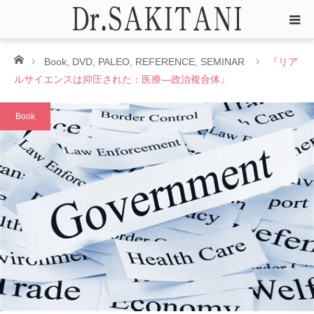
ホーム
Book
,
DVD
,
PALEO
,
REFERENCE
,
SEMINAR
『リア
ルサイエンスは抑圧された：医療―政治複合体』
Book