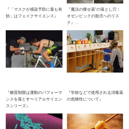
『「マスクが感染予防に最も有
『魔法の痩せ薬”の落とし穴：
効」はフェイクサイエンス』
オゼンピックの胎児へのリス
ク』…
『糖質制限は運動のパフォーマ
『学校などで使用される消毒薬
ンスを落とす〜リアルサイエン
の危険性について』
スシリーズ』