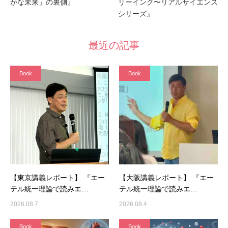
かな未来」の裏側』
リーイング〜リアルサイエンス
シリーズ』
最近の記事
Book
Book
【東京講義レポート】 『エー
【大阪講義レポート】 『エー
テル統一理論で読みエ…
テル統一理論で読みエ…
2026.08.7
2026.08.4
Book
Book