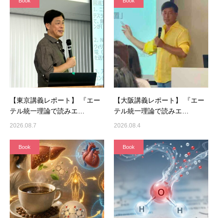
Book
Book
【東京講義レポート】 『エー
【大阪講義レポート】 『エー
テル統一理論で読みエ…
テル統一理論で読みエ…
2026.08.7
2026.08.4
Book
Book