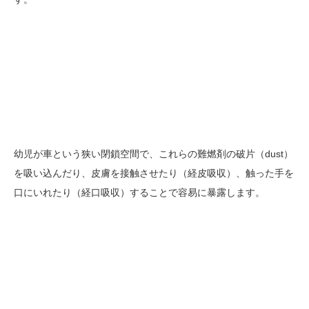
幼児が車という狭い閉鎖空間で、これらの難燃剤の破片（dust）
を吸い込んだり、皮膚を接触させたり（経皮吸収）、触った手を
口にいれたり（経口吸収）することで容易に暴露します。