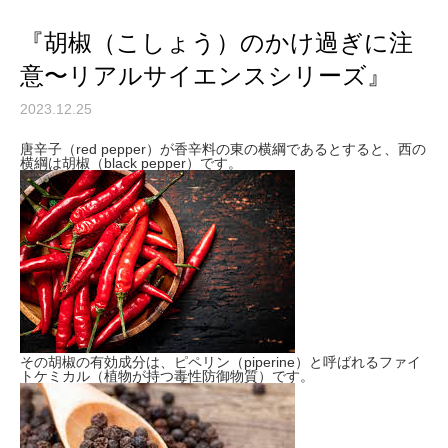
『胡椒（こしょう）のかけ過ぎに注
意〜リアルサイエンスシリーズ』
2023.12.25
唐辛子（red pepper）が香辛料の東の横綱であるとすると、西の
横綱は胡椒（black pepper）です。
その胡椒の有効成分は、ピペリン（piperine）と呼ばれるファイ
トケミカル（植物が持つ毒性防御物質）です。