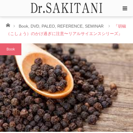
ホーム
Book
,
DVD
,
PALEO
,
REFERENCE
,
SEMINAR
『胡椒
（こしょう）のかけ過ぎに注意〜リアルサイエンスシリーズ』
Book