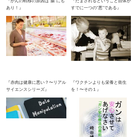
『がんの転移の原因は”腸”にも
『だまされるということ自体が
あり！』
すでに一つの“悪”である』
『赤肉は健康に悪い？〜リアル
『ワクチンよりも栄養と衛生
サイエンスシリーズ』
を！〜その１』