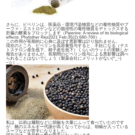
さらに、ピペリンは、医薬品・環境汚染物質などの毒性物質やプ
ーファ・エストロゲンなどの脂溶性の毒性物質をデトックスする
肝臓の酵素をブロックします（Piperine: A review of its biological
effects. Phytother Res2021 Feb;35(2):680-700）。
この作用が長期的に心身に及ぼす悪影響は計り知れません。
現在のところ、ピペリンを高容量投与すると、不妊になる（テス
トステロン産生低下、精子産生低下）くらいのラットの実験しか
報告がありませんが、長期間のピペリン投与による悪影響は調べ
られることはないでしょう（製薬会社にメリットがない(^_−)
−☆）。
私は、以前は麺類などに胡椒を大量にふって食べていたのです
が、糖のエネルギー代謝が高くなってからは、胡椒が入っている
スープなどが苦手になりました。