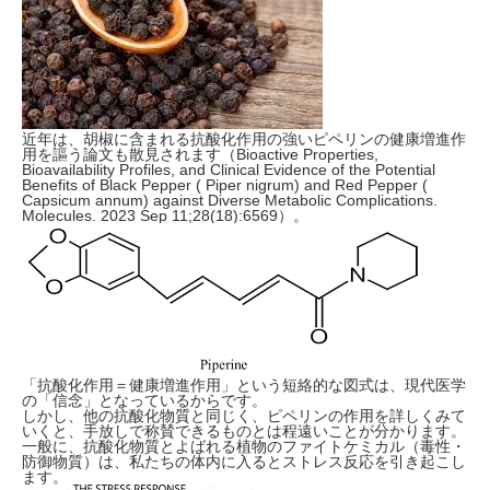
近年は、胡椒に含まれる抗酸化作用の強いピペリンの健康増進作
用を謳う論文も散見されます（Bioactive Properties,
Bioavailability Profiles, and Clinical Evidence of the Potential
Benefits of Black Pepper ( Piper nigrum) and Red Pepper (
Capsicum annum) against Diverse Metabolic Complications.
Molecules. 2023 Sep 11;28(18):6569）。
「抗酸化作用＝健康増進作用」という短絡的な図式は、現代医学
の「信念」となっているからです。
しかし、他の抗酸化物質と同じく、ピペリンの作用を詳しくみて
いくと、手放しで称賛できるものとは程遠いことが分かります。
一般に、抗酸化物質とよばれる植物のファイトケミカル（毒性・
防御物質）は、私たちの体内に入るとストレス反応を引き起こし
ます。