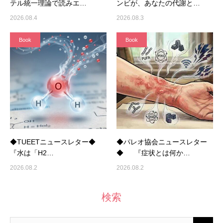
テル統一理論で読みエ…
ンビが、あなたの代謝と…
2026.08.4
2026.08.3
Book
Book
◆TUEETニュースレター◆
◆パレオ協会ニュースレター
『水は「H2…
◆ 『症状とは何か…
2026.08.2
2026.08.2
検索