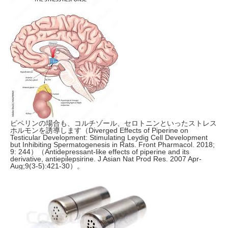
ピペリンの場合も、コルチゾール、セロトニンといったストレス
ホルモンを誘導します（Diverged Effects of Piperine on
Testicular Development: Stimulating Leydig Cell Development
but Inhibiting Spermatogenesis in Rats. Front Pharmacol. 2018;
9: 244）（Antidepressant-like effects of piperine and its
derivative, antiepilepsirine. J Asian Nat Prod Res. 2007 Apr-
Aug;9(3-5):421-30）。