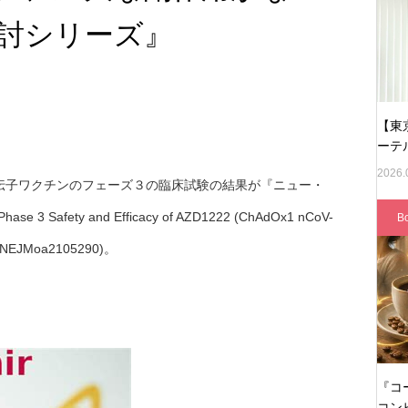
討シリーズ』
【東
ーテ
2026.
伝子ワクチンのフェーズ３の臨床試験の結果が『ニュー・
ty and Efficacy of AZD1222 (ChAdOx1 nCoV-
B
9 : NEJMoa2105290)。
『コ
コン