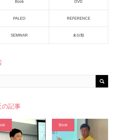
Book
DVD
PALEO
REFERENCE
SEMINAR
未分類
索
近の記事
ook
Book