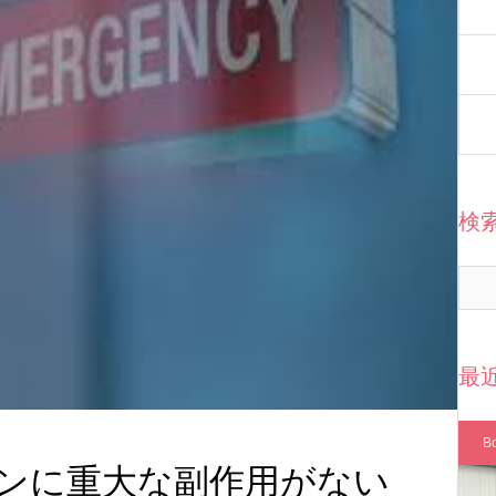
検
最
B
ンに重大な副作用がない