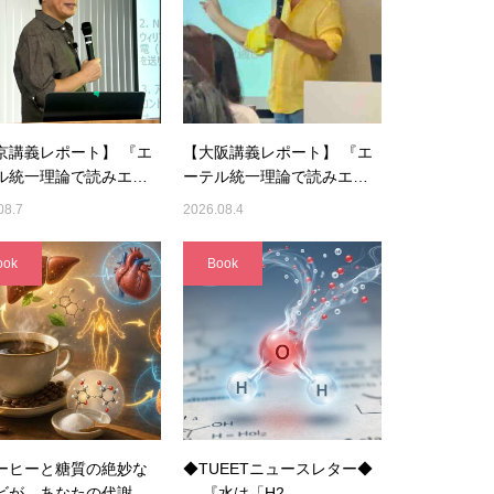
京講義レポート】 『エ
【大阪講義レポート】 『エ
ル統一理論で読みエ…
ーテル統一理論で読みエ…
08.7
2026.08.4
ook
Book
ーヒーと糖質の絶妙な
◆TUEETニュースレター◆
ビが、あなたの代謝
『水は「H2…