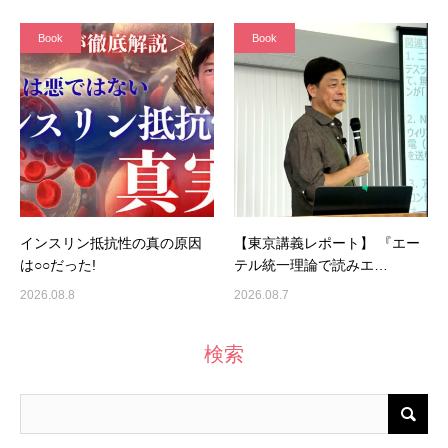
Book
Book
インスリン抵抗性の真の原因
【東京講義レポート】 『エー
は○○だった!
テル統一理論で読みエ…
2026.08.8
2026.08.7
検索