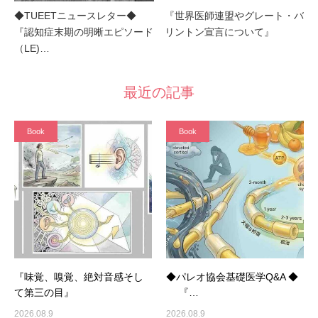
◆TUEETニュースレター◆
『世界医師連盟やグレート・バ
『認知症末期の明晰エピソード
リントン宣言について』
（LE)…
最近の記事
Book
Book
『味覚、嗅覚、絶対音感そし
◆パレオ協会基礎医学Q&A ◆
て第三の目』
『…
2026.08.9
2026.08.9