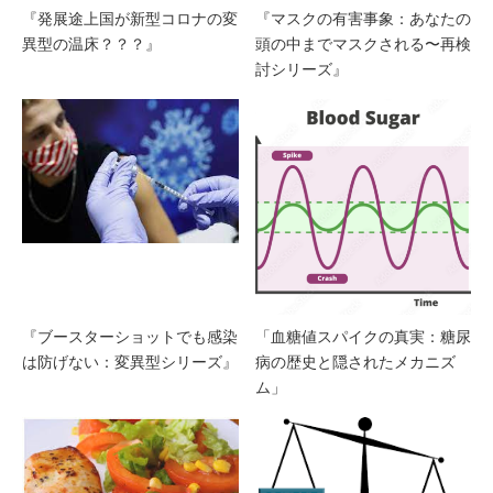
『発展途上国が新型コロナの変
『マスクの有害事象：あなたの
異型の温床？？？』
頭の中までマスクされる〜再検
討シリーズ』
『ブースターショットでも感染
「血糖値スパイクの真実：糖尿
は防げない：変異型シリーズ』
病の歴史と隠されたメカニズ
ム」