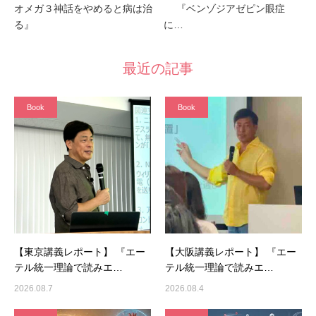
オメガ３神話をやめると病は治
『ベンゾジアゼピン眼症
る』
に…
最近の記事
Book
Book
【東京講義レポート】 『エー
【大阪講義レポート】 『エー
テル統一理論で読みエ…
テル統一理論で読みエ…
2026.08.7
2026.08.4