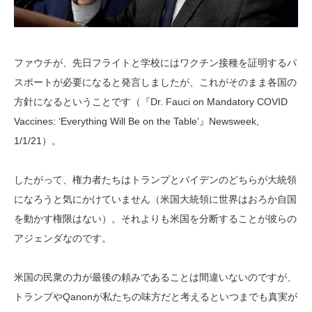
ファウチが、先日フライトと学校にはワクチン接種を証明するパ
スポートが必要になると発言しましたが、これがそのまま各国の
方針になるということです（『Dr. Fauci on Mandatory COVID
Vaccines: ‘Everything Will Be on the Table’』Newsweek,
1/1/21）。
したがって、権力者たちはトランプとバイデンのどちらが大統領
になろうと気にかけていません（米国大統領に世界はおろか自国
を動かす権限はない）。それよりも米国を分断することが彼らの
アジェンダなのです。
米国の民衆の力が最後の頼みであることは間違いないのですが、
トランプやQanonが私たちの味方だと考えるといつまでも真実が