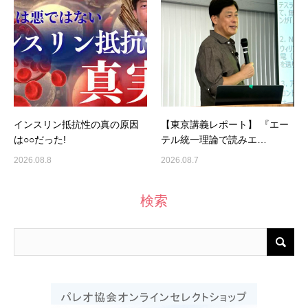
インスリン抵抗性の真の原因
【東京講義レポート】 『エー
は○○だった!
テル統一理論で読みエ…
2026.08.8
2026.08.7
検索