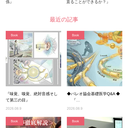
係』
直ることができるか？』
最近の記事
Book
Book
『味覚、嗅覚、絶対音感そし
◆パレオ協会基礎医学Q&A ◆
て第三の目』
『…
2026.08.9
2026.08.9
Book
Book