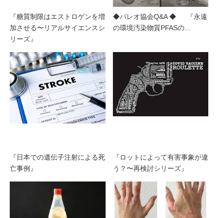
『糖質制限はエストロゲンを増
◆パレオ協会Q&A ◆ 『永遠
加させる〜リアルサイエンスシ
の環境汚染物質PFASの…
リーズ』
『日本での遺伝子注射による死
『ロットによって有害事象が違
亡事例』
う？〜再検討シリーズ』