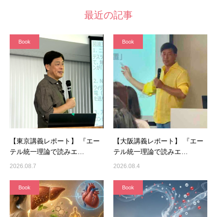
最近の記事
Book
Book
【東京講義レポート】 『エー
【大阪講義レポート】 『エー
テル統一理論で読みエ…
テル統一理論で読みエ…
2026.08.7
2026.08.4
Book
Book