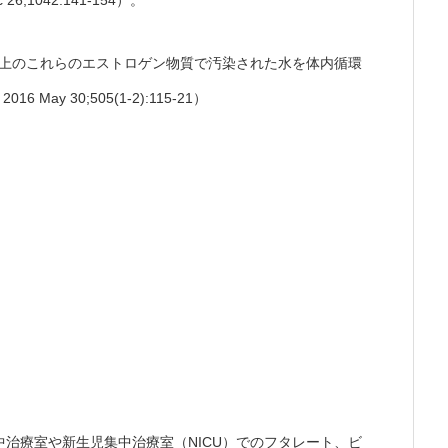
26;1042:141-154）。
L以上のこれらのエストロゲン物質で汚染された水を体内循環
May 30;505(1-2):115-21）
治療室や新生児集中治療室（NICU）でのフタレート、ビ