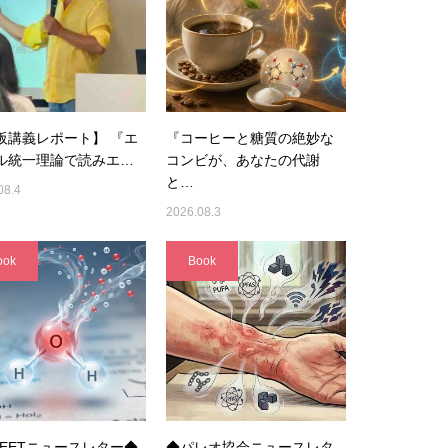
阪講義レポート】 『エ
『コーヒーと糖質の絶妙な
ル統一理論で読みエ…
コンビが、あなたの代謝
と…
08.4
2026.08.3
ook
Book
UEETニュースレター◆
◆パレオ協会ニュースレタ