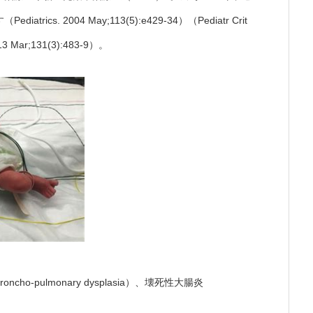
. 2004 May;113(5):e429-34）（Pediatr Crit
013 Mar;131(3):483-9）。
-pulmonary dysplasia）、壊死性大腸炎