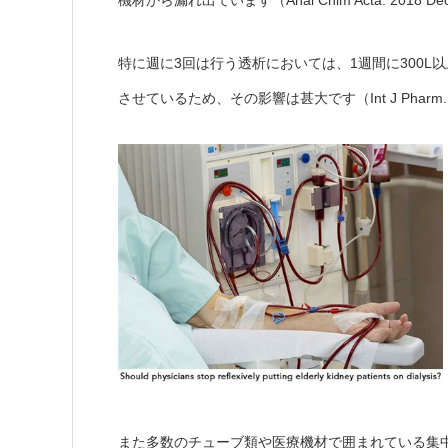
機材から漏れ出ています（Anal Chim Acta. 2018 Dec 
特に週に3回は行う透析においては、1週間に300
させているため、その影響は甚大です（Int J Pharm. 2016 
また多数のチューブ類や医療機材で囲まれている集中