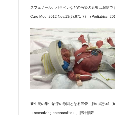
スフェノール、パラベンなどの汚染の影響は深刻です（Pediatrics
Care Med. 2012 Nov;13(6):671-7）（Pediatrics. 2
新生児の集中治療の原因となる気管―肺の異形成（broncho
（necrotizing enterocolitis）、胆汁鬱滞