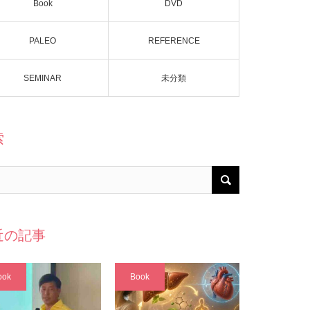
Book
DVD
PALEO
REFERENCE
SEMINAR
未分類
索
近の記事
ook
Book