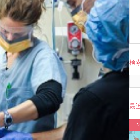
検
最
B