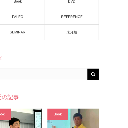
Book
DVD
PALEO
REFERENCE
SEMINAR
未分類
索
近の記事
ook
Book