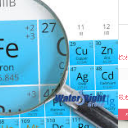
検
最
B