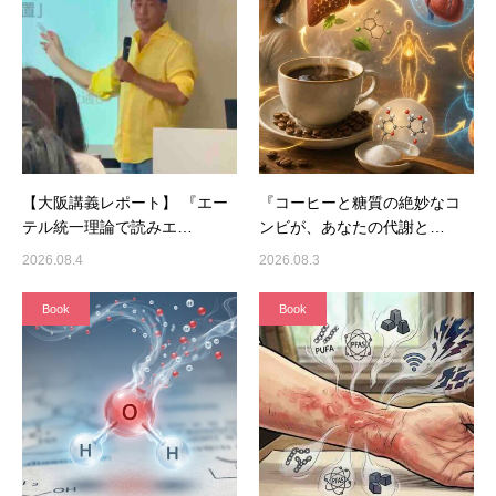
【大阪講義レポート】 『エー
『コーヒーと糖質の絶妙なコ
テル統一理論で読みエ…
ンビが、あなたの代謝と…
2026.08.4
2026.08.3
Book
Book