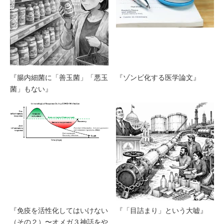
『腸内細菌に「善玉菌」「悪玉
『ゾンビ化する医学論文』
菌」もない』
『免疫を活性化してはいけない
『「目詰まり」という大嘘』
（その２）〜オメガ３神話をや