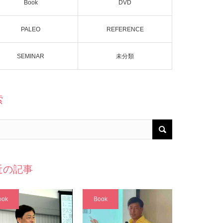
Book
DVD
PALEO
REFERENCE
SEMINAR
未分類
索
近の記事
ook
Book