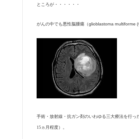
ところが・・・・・・
glioblastoma multiforme
がんの中でも悪性脳腫瘍（
手術・放射線・抗ガン剤のいわゆる三大療法を行っ
15
ヵ月程度）。