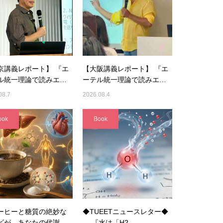
京講義レポート】 『エ
【大阪講義レポート】 『エ
ル統一理論で読みエ…
ーテル統一理論で読みエ…
08.7
2026.08.4
ook
Book
ーヒーと糖質の絶妙な
◆TUEETニュースレター◆
ビが、あなたの代謝
『水は「H2…