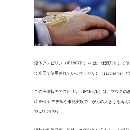
IP1867B
液体アスピリン（
）を は、保湿剤として
saccharin
て米国で使用されているサッカリン（
）と
IP1867B
この液体状のアスピリン（
）は、マウスの
(GBM)
）モデルや細胞実験で、がんの大きさを著明
28;458:29-38
）。