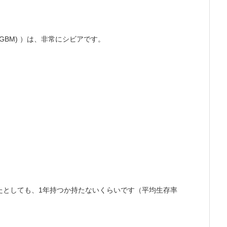
 (GBM)
）は、非常にシビアです。
1
たとしても、
年持つか持たないくらいです（平均生存率