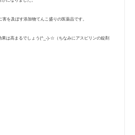
らかになりました。
に害を及ぼす添加物てんこ盛りの医薬品です。
(^_-)-
効果は高まるでしょう
☆（ちなみにアスピリンの錠剤