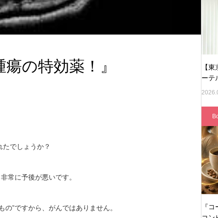
腫瘍の特効薬！』
【東
ーテ
2026.
B
れたでしょうか？
、非常に予後が悪いです。
『コ
きもの”ですから、がんではありません。
コン