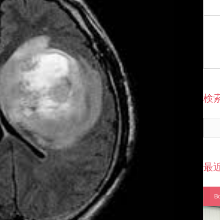
検
最
B