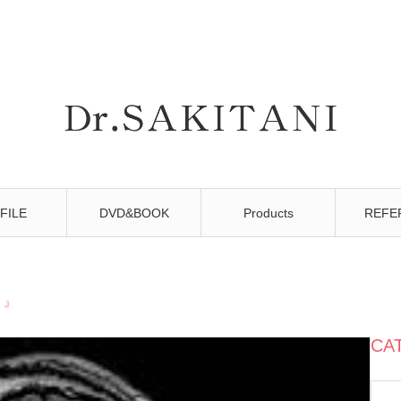
FILE
DVD&BOOK
Products
REFE
！』
CA