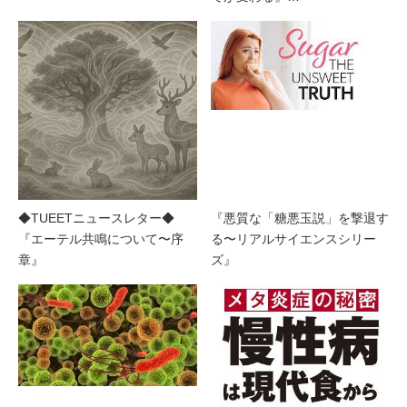
◆TUEETニュースレター◆
『悪質な「糖悪玉説」を撃退す
『エーテル共鳴について〜序
る〜リアルサイエンスシリー
章』
ズ』