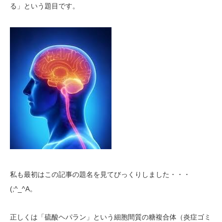
る」という題目です。
私も最初はこの記事の題名を見てびっくりしました・・・
(;^_^A
。
正しくは「硫酸ヘパラン」という
細胞間質の
糖複合体
（炎症ゴミ