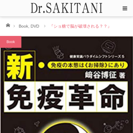
ホーム
Book
,
DVD
『ショ糖で脳が破壊される？？』
Book