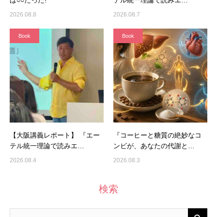
は○○だった!
テル統一理論で読みエ…
2026.08.8
2026.08.7
Book
Book
【大阪講義レポート】 『エー
『コーヒーと糖質の絶妙なコ
テル統一理論で読みエ…
ンビが、あなたの代謝と…
2026.08.4
2026.08.3
検索