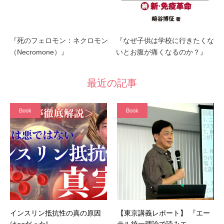
『死のフェロモン：ネクロモン
『なぜ子供は学校に行きたくな
（Necromone）』
いとお腹が痛くなるのか？』
最近の記事
Book
Book
インスリン抵抗性の真の原因
【東京講義レポート】 『エー