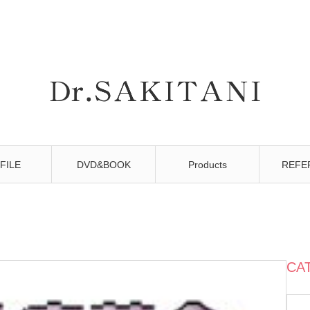
FILE
DVD&BOOK
Products
REFE
』
CA