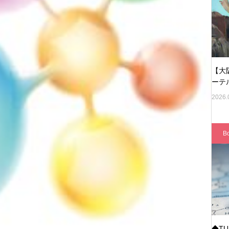
【大
ーテ
2026.
B
◆T