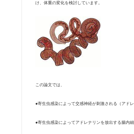
け、体重の変化を検討し
ています
。
この論文では、
●寄生虫感染によって交感神経が刺激される（アド
●寄生虫感染によってアドレナリンを放出する腸内