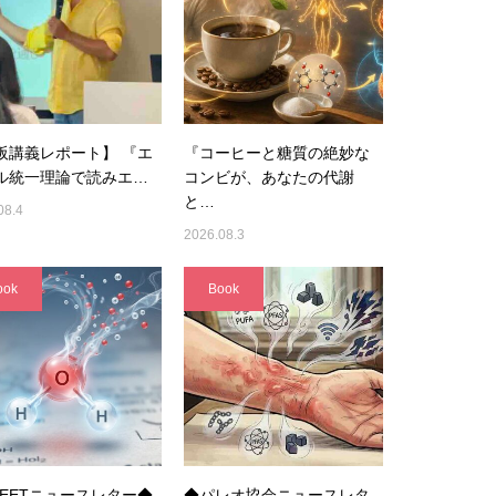
阪講義レポート】 『エ
『コーヒーと糖質の絶妙な
ル統一理論で読みエ…
コンビが、あなたの代謝
と…
08.4
2026.08.3
ook
Book
UEETニュースレター◆
◆パレオ協会ニュースレタ