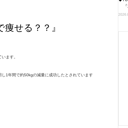
『水
2026.
”で痩せる？？』
ています。
1
50kg
用し
年間で約
の減量に成功した
とされています