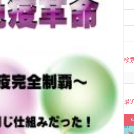
検
最
B