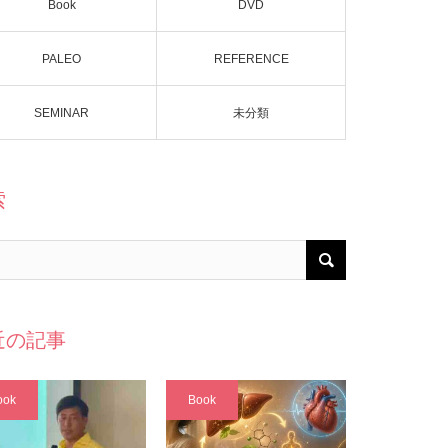
Book
DVD
PALEO
REFERENCE
SEMINAR
未分類
索
近の記事
ook
Book