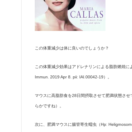
この体重減少は体に良いのでしょうか？
この体重減少効果はアドレナリンによる脂肪燃焼に
Immun. 2019 Apr 8. pii: IAI.00042-19
）。
28
マウスに高脂肪食を
日間摂取させ
て
肥満状態
させ
らかですね）。
Hp: Heligmosomo
次に、肥満マウス
に
腸管寄生蠕虫
（