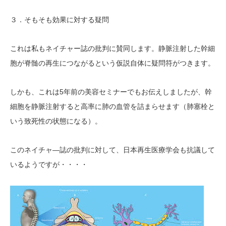
３．
そもそも効果に対する疑問
これは私もネイチャー誌の批判に賛同します。
静脈注射した
幹細
胞
が脊髄の再生につながるという仮説自体に疑問
符がつきます。
5年前の美容セミナーでもお伝えしましたが、幹
しかも、これは
細胞を
静脈注射
すると高率に肺の血管を詰まらせます（肺塞栓と
いう致死性の状態になる）。
―誌の批判に対して、日本再生医療学会も抗議して
このネイチャ
いるようですが・・・・