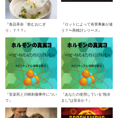
『食品革命「飲むおにぎ
『ロットによって有害事象が違
り」？？？』
う？〜再検討シリーズ』
『安楽死と川崎刺傷事件につい
『あなたの使用している”熱冷
て』
まし″は安全か？』