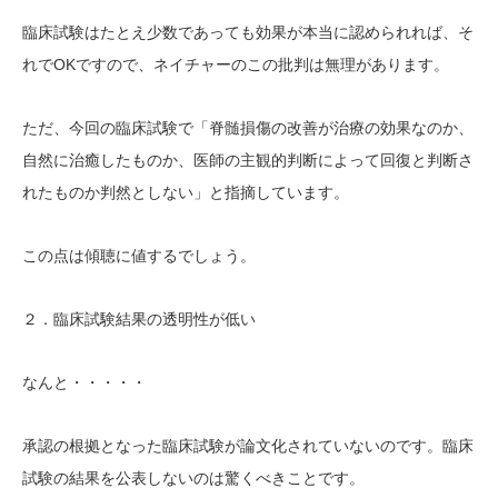
臨床試験はたとえ少数であっても効果が本当に認められれば、そ
OKですので、ネイチャーのこの批判は無理があります。
れで
ただ、今回の臨床試験で「
脊髄損傷の改善が治療の効果なのか、
自然に治癒したものか、医師の主観的判断によって回復と判断さ
れたものか判然としない
」と指摘しています
。
この点は傾聴に値するでしょう。
２．
臨床試験結果の透明性
が低い
なんと・・・・・
承認の根拠となった臨床試験が論文化されていない
のです
。臨床
試験の結果を公表しないのは驚くべきこと
です
。