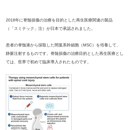
2018年に
脊髄損傷の治療を目的とした再生医療関連の製品
（「スミテック」注）が日本で承認されました。
MSC）を培養して、
患者の脊髄液から採取した間葉系幹細胞（
静脈注射する
ものです
。脊髄損傷の治療目的とした再生医療とし
ては、世界で初めて臨床導入された
ものです
。