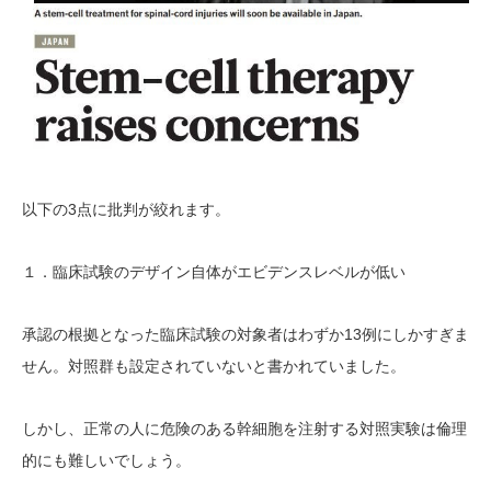
3
以下の
点に批判が絞れます。
１．
臨床試験のデザイン自体がエビデンスレベルが低い
13例
承認の根拠となった臨床試験の対象者はわずか
にしかすぎま
せん
。対照群も設定されて
いないと書かれていました。
しかし、正常の人に危険のある幹細胞を注射する対照実験は倫理
的にも難しいでしょう。