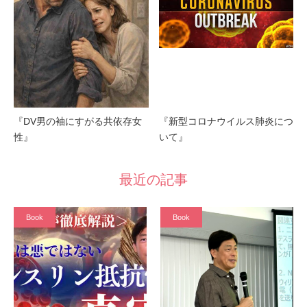
『DV男の袖にすがる共依存女
『新型コロナウイルス肺炎につ
性』
いて』
最近の記事
Book
Book