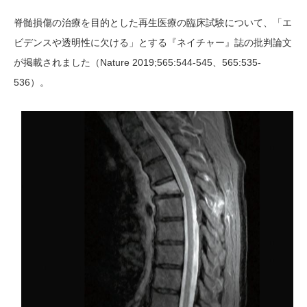
脊髄損傷の治療を目的とした再生医療
の臨床試験について、「エ
ビデンスや透明性に欠ける」とする『ネイチャー』誌の批判論文
Nature 2019;565:544-545、565:535-
が掲載されました（
536）。