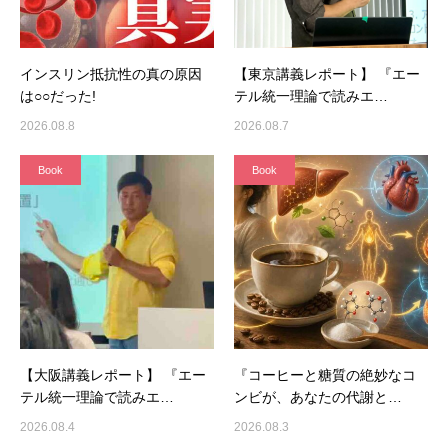
インスリン抵抗性の真の原因
【東京講義レポート】 『エー
は○○だった!
テル統一理論で読みエ…
2026.08.8
2026.08.7
Book
Book
【大阪講義レポート】 『エー
『コーヒーと糖質の絶妙なコ
テル統一理論で読みエ…
ンビが、あなたの代謝と…
2026.08.4
2026.08.3