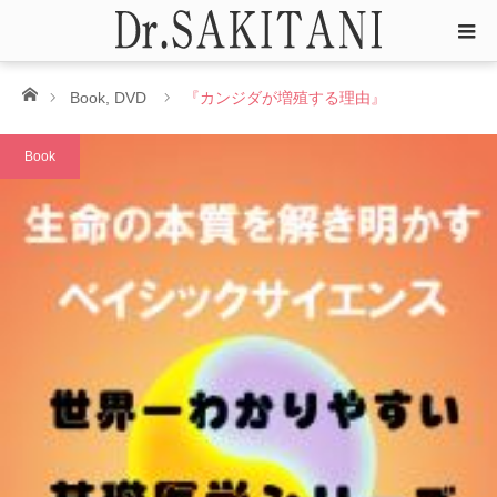
ホーム
Book
,
DVD
『カンジダが増殖する理由』
Book