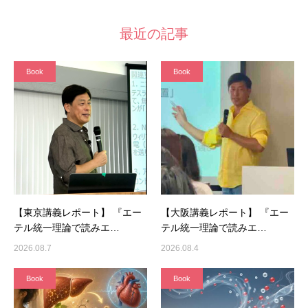
最近の記事
Book
Book
【東京講義レポート】 『エー
【大阪講義レポート】 『エー
テル統一理論で読みエ…
テル統一理論で読みエ…
2026.08.7
2026.08.4
Book
Book