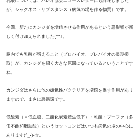
乳酸については、パレオ協会ニュースレターにも詳述しました
が、シックネス・サブスタンス（病気の場を作る物質）です。
今回、新たにカンジダを増殖させる作用があるという悪影響が新
(^^
しく付け加えられました
♪。
腸内でも乳酸が増えること（プロバイオ、プレバイオの長期摂
取）が、カンジダを招く大きな原因になっているということです
ね。
カンジダはさらに他の嫌気性バクテリアを増殖を促す作用があり
ますので、まさに悪循環です。
低酸素（＝低血糖、二酸化炭素産生低下）・乳酸・プーファ（多
価不飽和脂肪酸）というセットコンビはいつも病気の場の中心に
(^_-)-
あります
☆。