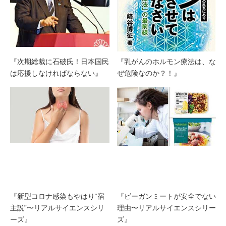
『次期総裁に石破氏！日本国民
『乳がんのホルモン療法は、な
は応援しなければならない』
ぜ危険なのか？！』
『新型コロナ感染もやはり“宿
『ビーガンミートが安全でない
主説”〜リアルサイエンスシリ
理由〜リアルサイエンスシリー
ーズ』
ズ』