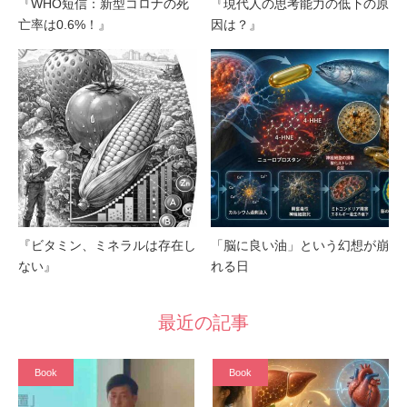
『WHO短信：新型コロナの死
『現代人の思考能力の低下の原
亡率は0.6%！』
因は？』
『ビタミン、ミネラルは存在し
「脳に良い油」という幻想が崩
ない』
れる日
最近の記事
Book
Book