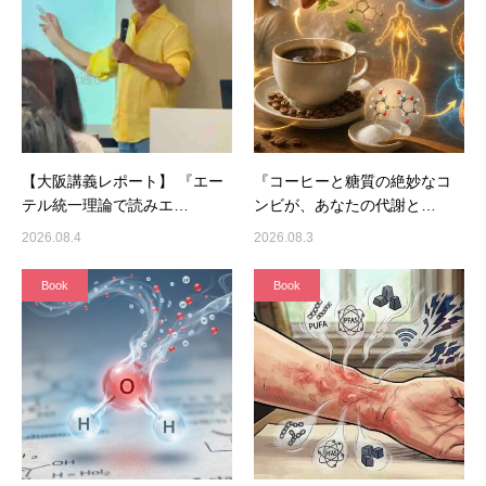
【大阪講義レポート】 『エー
『コーヒーと糖質の絶妙なコ
テル統一理論で読みエ…
ンビが、あなたの代謝と…
2026.08.4
2026.08.3
Book
Book