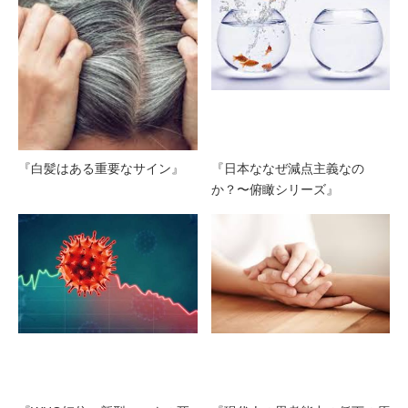
『白髪はある重要なサイン』
『日本ななぜ減点主義なの
か？〜俯瞰シリーズ』