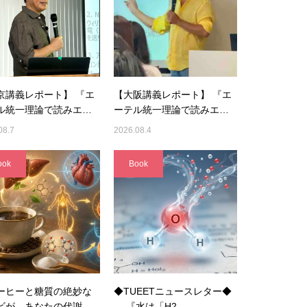
京講義レポート】 『エ
【大阪講義レポート】 『エ
ル統一理論で読みエ…
ーテル統一理論で読みエ…
08.7
2026.08.4
ook
Book
ーヒーと糖質の絶妙な
◆TUEETニュースレター◆
ビが、あなたの代謝
『水は「H2…