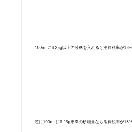
100ml
6.25g以上の砂糖を入れると消費税率が13
に
100ml
6.25g
13
逆に
に
未満の砂糖量なら
消費税率が