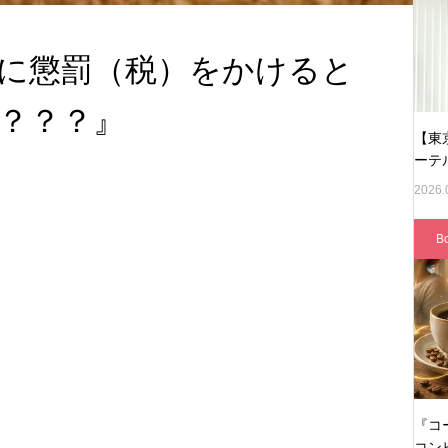
に懲罰（税）をかけると
？？？』
【東
ーテ
2026.
B
『コ
コン