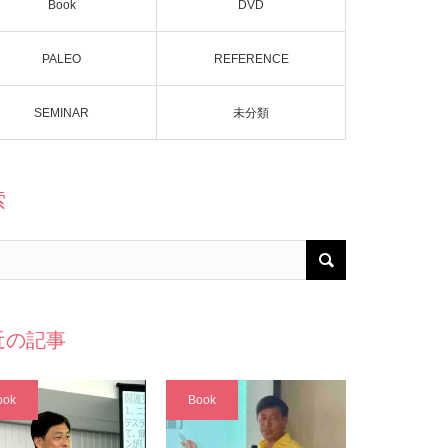
Book
DVD
PALEO
REFERENCE
SEMINAR
未分類
索
近の記事
ook
Book