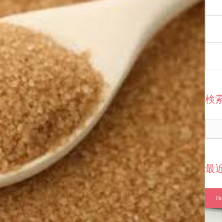
検
最
B