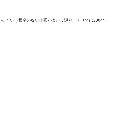
2004
がるという根拠のない主張がまかり通り、チリでは
年