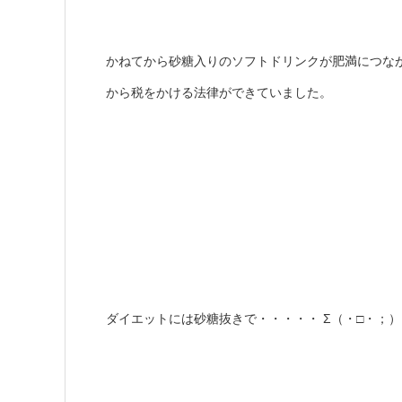
かねてから砂糖入りのソフトドリンクが肥満につな
から税をかける法律ができていました。
Σ（・□・；）
ダイエットには砂糖抜きで・・・・・