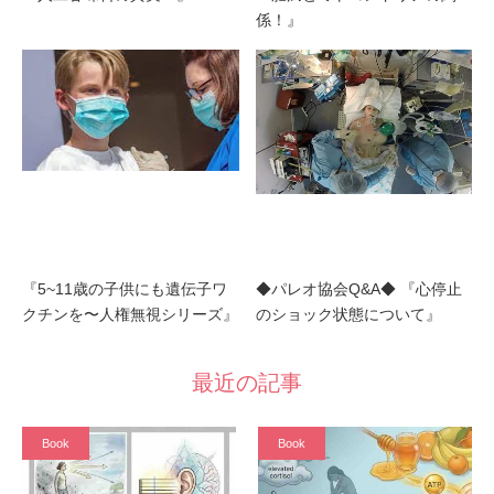
係！』
『5~11歳の子供にも遺伝子ワ
◆パレオ協会Q&A◆ 『心停止
クチンを〜人権無視シリーズ』
のショック状態について』
最近の記事
Book
Book