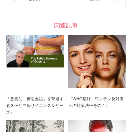
関連記事
『悪質な「糖悪玉説」を撃退す
『WHO指針：ワクチン反対者
る３〜リアルサイエンスシリー
への対策法〜その４』
ズ』