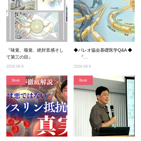
『味覚、嗅覚、絶対音感そし
◆パレオ協会基礎医学Q&A ◆
て第三の目』
『…
2026.08.9
2026.08.9
Book
Book