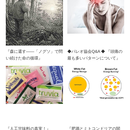
『森に還す——「ノグソ」で問
◆パレオ協会Q&A ◆ 『頭痛の
い続けた命の循環』
最も多いパターンについて』
『人工甘味料の真実！』
『肥満とミトコンドリアの関