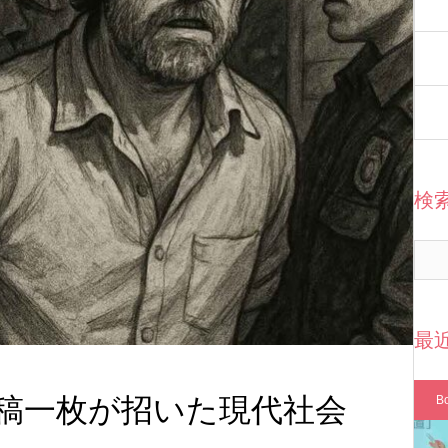
検
最
投稿一枚が招いた現代社会
B