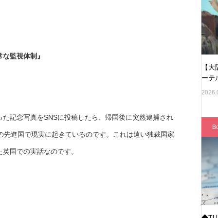
常な監視体制』
【大
ーテ
2026.
た記念写真をSNSに投稿したら、帰国後に突然逮捕され
B
紀の先進国で現実に起きているのです。これは遠い独裁国家
た英国での実話なのです。
◆T