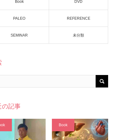
Book
DVD
PALEO
REFERENCE
SEMINAR
未分類
索
近の記事
ook
Book