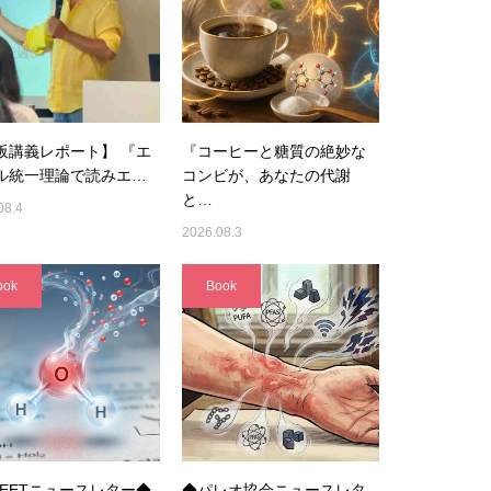
阪講義レポート】 『エ
『コーヒーと糖質の絶妙な
ル統一理論で読みエ…
コンビが、あなたの代謝
と…
08.4
2026.08.3
ook
Book
UEETニュースレター◆
◆パレオ協会ニュースレタ