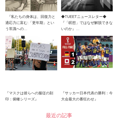
『私たちの身体は、回復力と
◆TUEETニュースレター◆
適応力に富む:「更年期」とい
『「瞑想」ではなぜ解脱できな
う常識への…
いのか』…
『マスクは彼らへの服従の刻
『サッカー日本代表の勝利：今
印：俯瞰シリーズ』
大会最大の番狂わせ』
最近の記事