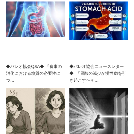
◆パレオ協会Q&A◆ 『食事の
◆パレオ協会ニュースレター
消化における糖質の必要性に
◆ 『胃酸の減少が慢性病を引
つ…
き起こす〜そ…