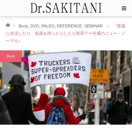
ホーム
Book
,
DVD
,
PALEO
,
REFERENCE
,
SEMINAR
『普通
に生活したり、良識を持ったりしたら犯罪？〜今週のニュー・ノ
ーマル』
Book