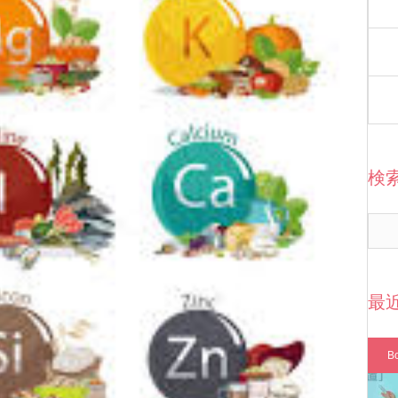
検
最
B