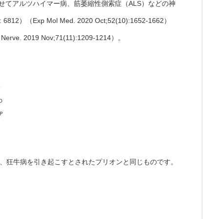
Da)＞）を変性させてアルツハイマー病、筋萎縮性側索症（ALS）などの神
）（Exp Mol Med. 2020 Oct;52(10):1652-1662）
n Nerve. 2019 Nov;71(11):1209-1214）。
tions）は、狂牛病を引き起こすとされたプリオンと同じものです。