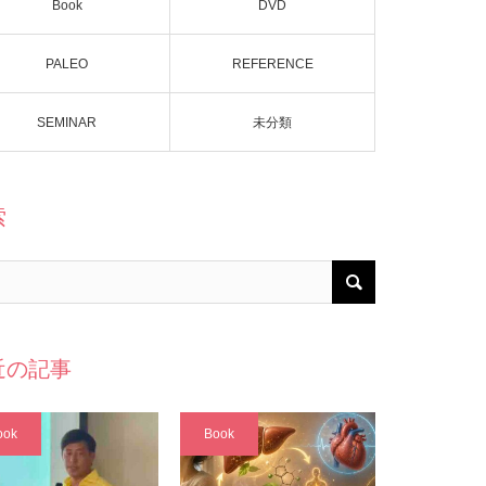
Book
DVD
PALEO
REFERENCE
SEMINAR
未分類
索
近の記事
ook
Book