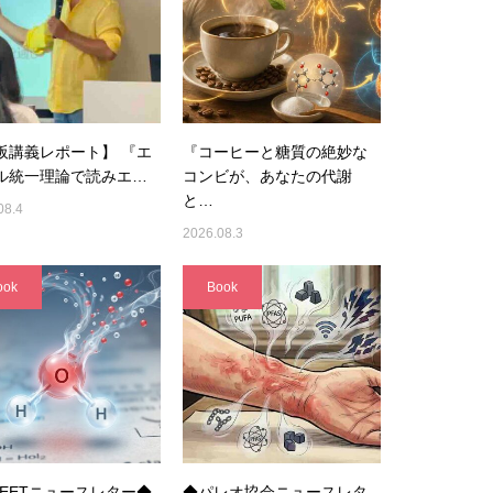
阪講義レポート】 『エ
『コーヒーと糖質の絶妙な
ル統一理論で読みエ…
コンビが、あなたの代謝
と…
08.4
2026.08.3
ook
Book
UEETニュースレター◆
◆パレオ協会ニュースレタ