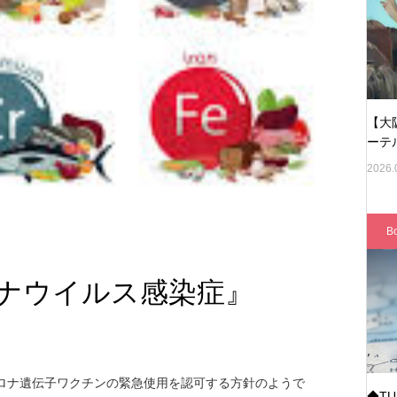
【大
ーテ
2026.
B
ナウイルス感染症』
コロナ遺伝子ワクチンの緊急使用を認可する方針のようで
◆T