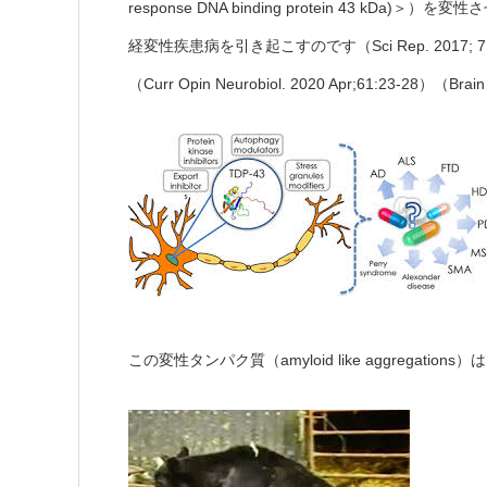
response DNA binding protein 43 k
経変性疾患病を引き起こすのです（Sci Rep. 2017; 7: 6812
（Curr Opin Neurobiol. 2020 Apr;61:23-28）（Brai
この変性タンパク質（amyloid like aggrega