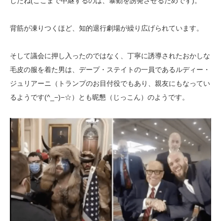
したね(ここまで中継するのは、暴動を誘発させるためです)。
背筋が凍りつくほど、知的退行劇場が繰り広げられています。
そして議会に押し入ったのではなく、丁寧に誘導されたおかしな
毛皮の服を着た男は、デープ・ステイトの一員であるルディー・
ジュリアーニ（トランプのお目付役でもあり、親友にもなってい
るようです(^_−)−☆）とも昵懇（じっこん）のようです。