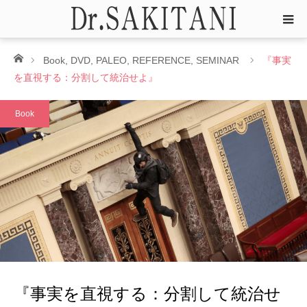
ホーム
Book
,
DVD
,
PALEO
,
REFERENCE
,
SEMINAR
『事実
を直視する：分割して統治せよ』
Book
『事実を直視する：分割して統治せ