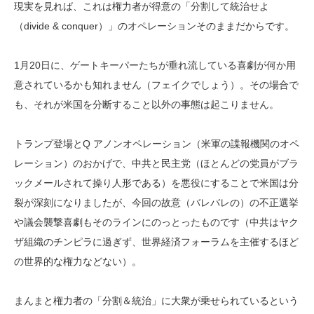
現実を見れば、これは権力者が得意の「分割して統治せよ
（divide & conquer）」のオペレーションそのままだからです。
1月20日に、ゲートキーパーたちが垂れ流している喜劇が何か用
意されているかも知れません（フェイクでしょう）。その場合で
も、それが米国を分断すること以外の事態は起こりません。
トランプ登場とQ アノンオペレーション（米軍の諜報機関のオペ
レーション）のおかげで、中共と民主党（ほとんどの党員がブラ
ックメールされて操り人形である）を悪役にすることで米国は分
裂が深刻になりましたが、今回の故意（バレバレの）の不正選挙
や議会襲撃喜劇もそのラインにのっとったものです（中共はヤク
ザ組織のチンピラに過ぎず、世界経済フォーラムを主催するほど
の世界的な権力などない）。
まんまと権力者の「分割＆統治」に大衆が乗せられているという