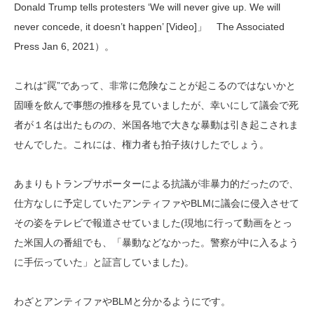
Donald Trump tells protesters ‘We will never give up. We will
never concede, it doesn’t happen’ [Video]」 The Associated
Press Jan 6, 2021）。
これは“罠”であって、非常に危険なことが起こるのではないかと
固唾を飲んで事態の推移を見ていましたが、幸いにして議会で死
者が１名は出たものの、米国各地で大きな暴動は引き起こされま
せんでした。これには、権力者も拍子抜けしたでしょう。
あまりもトランプサポーターによる抗議が非暴力的だったので、
仕方なしに予定していたアンティファやBLMに議会に侵入させて
その姿をテレビで報道させていました(現地に行って動画をとっ
た米国人の番組でも、「暴動などなかった。警察が中に入るよう
に手伝っていた」と証言していました)。
わざとアンティファやBLMと分かるようにです。