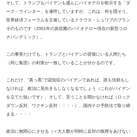
そして、トランプもバイデンも盛んにバイオテロを暗示する「ダ
ーク・ウインター」を連呼していますが、これは、何を隠そう、
世界経済フォーラムを主催しているクラウス・シュワブのプラン
そのものです（2001年の炭疽菌のバイオテロ〜現在の新型コロ
ナパンデミック）。
この事実だけでも、トランプとバイデンの背後にいる人間たち
（同じ集団）の利害が一致していることが分かるのです。
これだけ、“真っ黒”で認知症のバイデンであれば、誰も信頼もし
なければ、政治に見向きもしなくなるでしょう（これがバイデン
を立てた狙いです）。そして、言うことを聞かなければ（ロック
ダウン反対、ワクチン反対・・・・）、国内テロ予防法で取り締
まる・・・・
政治に無関心にさせる（＝大人数が同時に反対の狼煙をあげない