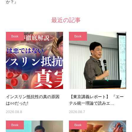
か？』
最近の記事
Book
Book
インスリン抵抗性の真の原因
【東京講義レポート】 『エー
は○○だった!
テル統一理論で読みエ…
2026.08.8
2026.08.7
Book
Book