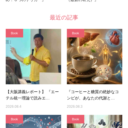
最近の記事
Book
Book
【大阪講義レポート】 『エー
『コーヒーと糖質の絶妙なコ
テル統一理論で読みエ…
ンビが、あなたの代謝と…
2026.08.4
2026.08.3
Book
Book