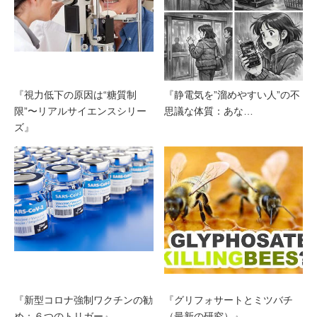
『視力低下の原因は“糖質制
『静電気を”溜めやすい人”の不
限”〜リアルサイエンスシリー
思議な体質：あな…
ズ』
『新型コロナ強制ワクチンの勧
『グリフォサートとミツバチ
め：６つのトリガー』
（最新の研究）』