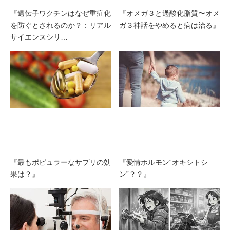
『遺伝子ワクチンはなぜ重症化
『オメガ３と過酸化脂質〜オメ
を防ぐとされるのか？：リアル
ガ３神話をやめると病は治る』
サイエンスシリ…
『最もポピュラーなサプリの効
『愛情ホルモン“オキシトシ
果は？』
ン”？？』