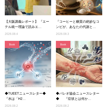
【大阪講義レポート】 『エー
『コーヒーと糖質の絶妙なコ
テル統一理論で読みエ…
ンビが、あなたの代謝と…
2026.08.4
2026.08.3
Book
Book
◆TUEETニュースレター◆
◆パレオ協会ニュースレター
『水は「H2…
◆ 『症状とは何か…
2026.08.2
2026.08.2