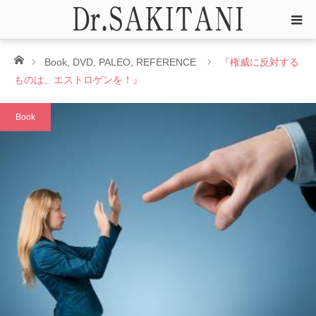
ホーム
Book
,
DVD
,
PALEO
,
REFERENCE
『権威に反対する
ものは、エストロゲンを！』
Book