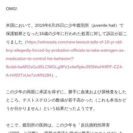
OMG!
米国において、2019年6月25日に少年鑑別所（juvenile hall）で
保護観察となった16歳の少年に行われた処置に対して訴訟が起こ
りました（
https://witnessla.com/new-lawsuit-tells-of-16-yr-old-
boy-allegedly-forced-by-probation-officials-to-take-estrogen-as-
medication-to-control-his-behavior/?
fbclid=IwAR2sGu95LCWGLg9Pz1v4eRpkv39SNIoHHfPF-CZ4-
A-hH93TxUw7zvMN1B4
）。
この少年の両親に承諾を得ずに、勝手に血液および尿検査をした
ところ、テストステロンの数値が若干高かった（これも本当かど
うか分かりません）という結果だったようです。
そこで、鑑別所の医師は、この少年を「反抗挑戦性障害