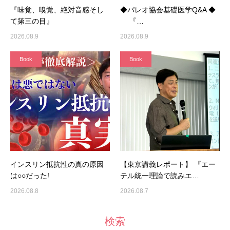
『味覚、嗅覚、絶対音感そし
◆パレオ協会基礎医学Q&A ◆
て第三の目』
『…
2026.08.9
2026.08.9
Book
Book
インスリン抵抗性の真の原因
【東京講義レポート】 『エー
は○○だった!
テル統一理論で読みエ…
2026.08.8
2026.08.7
検索