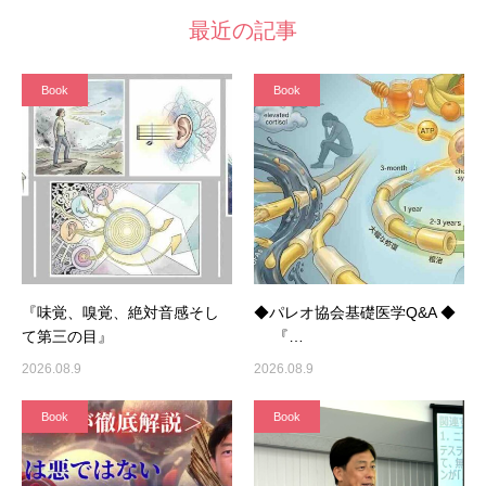
最近の記事
Book
Book
『味覚、嗅覚、絶対音感そし
◆パレオ協会基礎医学Q&A ◆
て第三の目』
『…
2026.08.9
2026.08.9
Book
Book