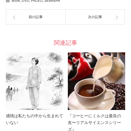
Book
,
DVD
,
PALEO
,
SEMINAR
前の記事
次の記事
関連記事
感情は私たちの中から生まれて
『コーヒーにミルクは最良の
いない
友〜リアルサイエンスシリー
ズ』