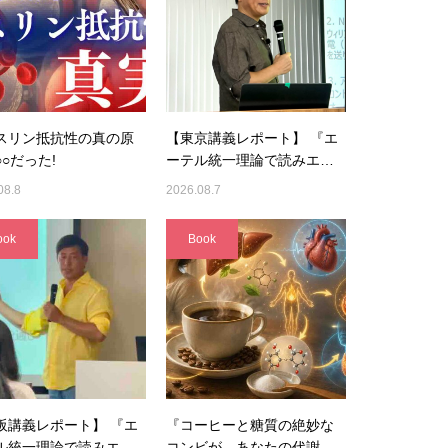
スリン抵抗性の真の原
【東京講義レポート】 『エ
○だった!
ーテル統一理論で読みエ…
08.8
2026.08.7
ook
Book
阪講義レポート】 『エ
『コーヒーと糖質の絶妙な
ル統一理論で読みエ…
コンビが、あなたの代謝