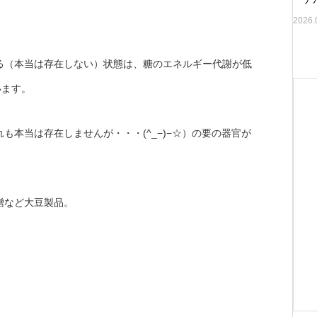
2026.
る（本当は存在しない）状態は、糖のエネルギー代謝が低
います。
本当は存在しませんが・・・(^_−)−☆）の要の器官が
噌など大豆製品。