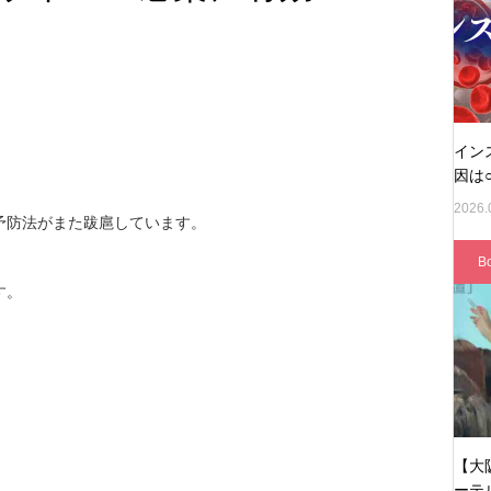
イン
因は○
2026.
予防法がまた跋扈しています。
B
す。
【大
ーテ