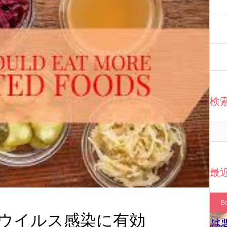
検
最
B
ウイルス感染に有効