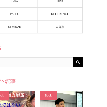
Book
DVD
PALEO
REFERENCE
SEMINAR
未分類
索
近の記事
ook
Book