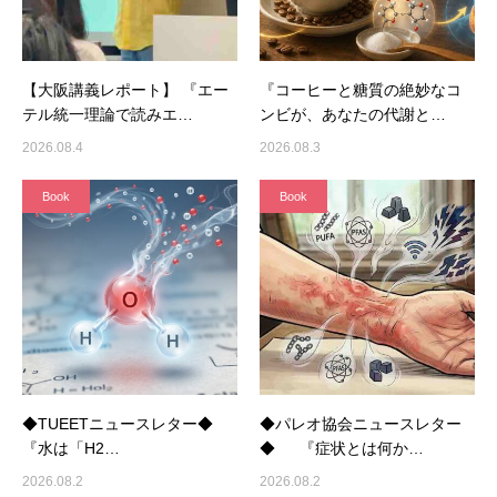
【大阪講義レポート】 『エー
『コーヒーと糖質の絶妙なコ
テル統一理論で読みエ…
ンビが、あなたの代謝と…
2026.08.4
2026.08.3
Book
Book
◆TUEETニュースレター◆
◆パレオ協会ニュースレター
『水は「H2…
◆ 『症状とは何か…
2026.08.2
2026.08.2