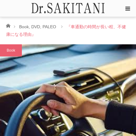
ホーム
Book
,
DVD
,
PALEO
『車通勤の時間が長い程、不健
康になる理由』
Book