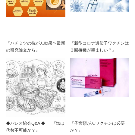
『ハチミツの抗がん効果〜最新
『新型コロナ遺伝子ワクチンは
の研究論文から』
３回接種が望ましい？』
◆パレオ協会Q&A ◆ 『塩は
『子宮頸がんワクチンは必要
代替不可能か？』
か？』