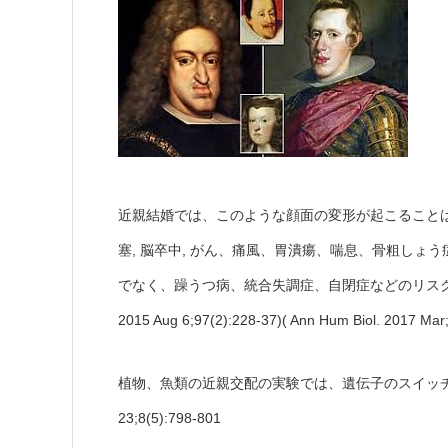
近親結婚では、このような顔面の変形が起こることは
塞, 脳卒中, がん、痛風、胃潰瘍、喘息、骨粗し
でなく、躁うつ病、統合失調症、自閉症などのリスクが高ま
2015 Aug 6;97(2):228-37)( Ann Hum Biol. 2017 Mar
植物、魚類の近親交配の実験では、遺伝子のスイッチが変化す
23;8(5):798-801