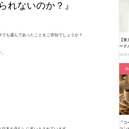
られないのか？』
）は近代の日本でも盛んであったことをご存知でしょうか？
【東
ーテ
す。
2026.
B
『コ
（日本を含む）に多いとされています。
コン