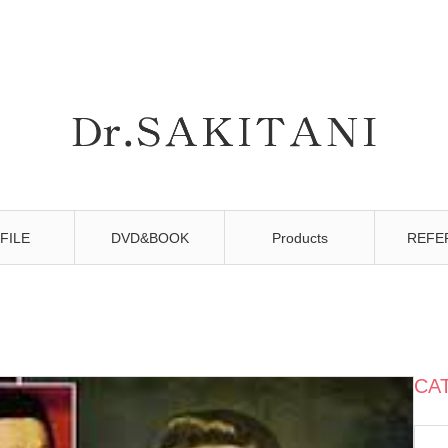
FILE
DVD&BOOK
Products
REFE
CA