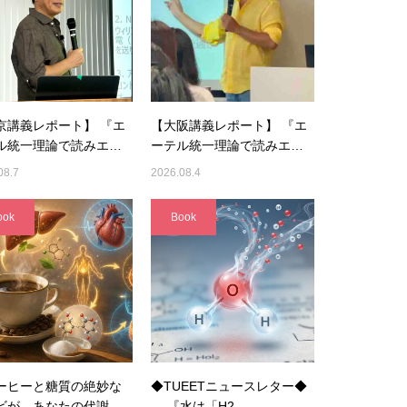
京講義レポート】 『エ
【大阪講義レポート】 『エ
ル統一理論で読みエ…
ーテル統一理論で読みエ…
08.7
2026.08.4
ook
Book
ーヒーと糖質の絶妙な
◆TUEETニュースレター◆
ビが、あなたの代謝
『水は「H2…