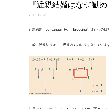
『近親結婚はなぜ勧め
2019.12.20
近親結婚（consanguinity、Inbreeding
一般に近親結婚は、二親等内での結婚を指していま
世界でも、アラブ、インド、北アフリカ、西アジア