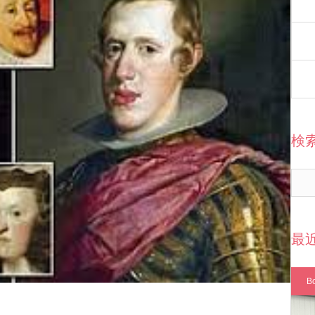
検
最
B