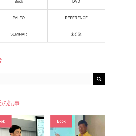
Book
DVD
PALEO
REFERENCE
SEMINAR
未分類
索
近の記事
ook
Book