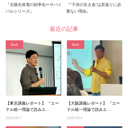
『太陽光発電の効率化〜サバイ
『“子供の生き血”は若返りに必
バルシリーズ』
要ない理由』
最近の記事
Book
Book
【東京講義レポート】 『エー
【大阪講義レポート】 『エー
テル統一理論で読みエ…
テル統一理論で読みエ…
2026.08.7
2026.08.4