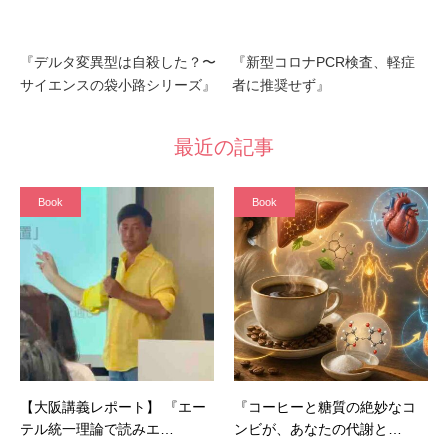
『デルタ変異型は自殺した？〜
『新型コロナPCR検査、軽症
サイエンスの袋小路シリーズ』
者に推奨せず』
最近の記事
Book
Book
【大阪講義レポート】 『エー
『コーヒーと糖質の絶妙なコ
テル統一理論で読みエ…
ンビが、あなたの代謝と…