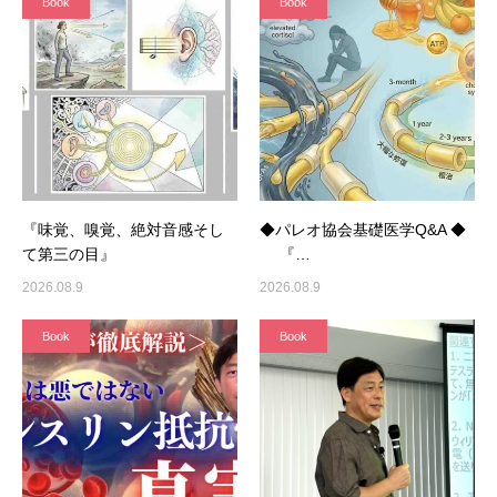
Book
Book
『味覚、嗅覚、絶対音感そし
◆パレオ協会基礎医学Q&A ◆
て第三の目』
『…
2026.08.9
2026.08.9
Book
Book