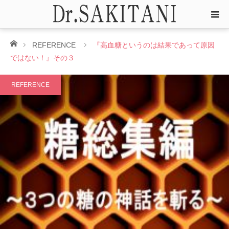
ホーム
REFERENCE
『高血糖というのは結果であって原因
ではない！』その３
REFERENCE