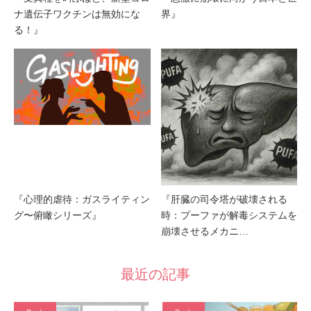
ナ遺伝子ワクチンは無効にな
界』
る！』
『心理的虐待：ガスライティン
『肝臓の司令塔が破壊される
グ〜俯瞰シリーズ』
時：プーファが解毒システムを
崩壊させるメカニ…
最近の記事