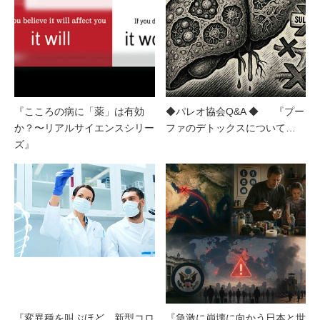
『こころの病に「薬」は有効
◆パレオ協会Q&A ◆ 『プー
か？〜リアルサイエンスシリー
ファのデトックスについて…
ズ』
『変異種を叫ぶほど、新型コロ
『急激に崩壊に向かう日本と世