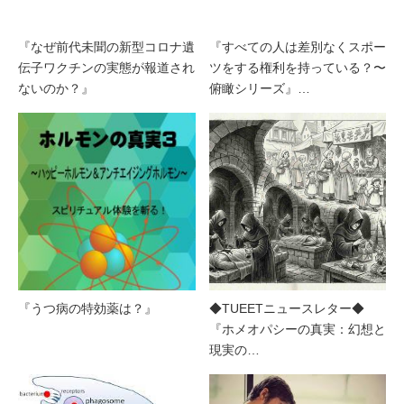
『なぜ前代未聞の新型コロナ遺
『すべての人は差別なくスポー
伝子ワクチンの実態が報道され
ツをする権利を持っている？〜
ないのか？』
俯瞰シリーズ』…
『うつ病の特効薬は？』
◆TUEETニュースレター◆
『ホメオパシーの真実：幻想と
現実の…