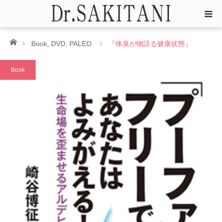
ホーム
Book
,
DVD
,
PALEO
『体臭が物語る健康状態』
Book