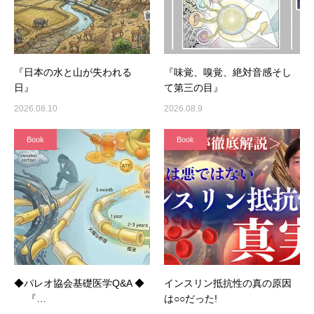
『日本の水と山が失われる
『味覚、嗅覚、絶対音感そし
日』
て第三の目』
2026.08.10
2026.08.9
Book
Book
◆パレオ協会基礎医学Q&A ◆
インスリン抵抗性の真の原因
『…
は○○だった!