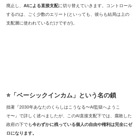
廃止し、
AI
による直接支配
に切り替えていきます。コントロール
するのは、ごく少数のエリート(といっても、彼らも結局は上の
支配層に使われているだけですが)。
⭐️
「ベーシックインカム」という名の鎖
拙著『2030年あなたのくらしはこうなる〜AI監獄へようこ
そ〜』で詳しく述べましたが、このAI直接支配下では、腐敗した
政府の下でも
今わずかに残っている個人の自由や権利は完全にゼ
ロになります。