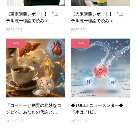
【東京講義レポート】 『エー
【大阪講義レポート】 『エー
テル統一理論で読みエ…
テル統一理論で読みエ…
2026.08.7
2026.08.4
Book
Book
『コーヒーと糖質の絶妙なコ
◆TUEETニュースレター◆
ンビが、あなたの代謝と…
『水は「H2…
2026.08.3
2026.08.2