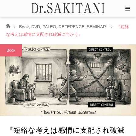
ホーム
Book
,
DVD
,
PALEO
,
REFERENCE
,
SEMINAR
『短絡
な考えは感情に支配され破滅に向かう』
Book
『短絡な考えは感情に支配され破滅