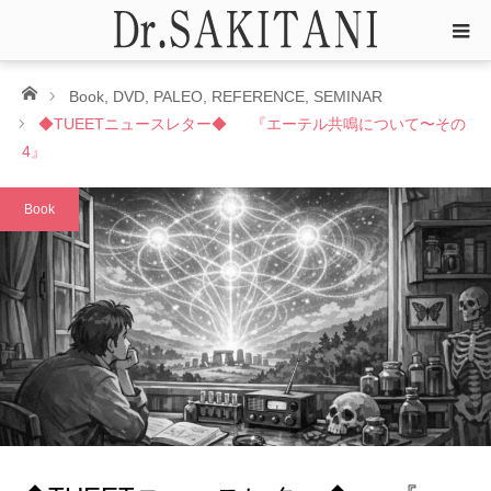
ホーム
Book
,
DVD
,
PALEO
,
REFERENCE
,
SEMINAR
◆TUEETニュースレター◆ 『エーテル共鳴について〜その
4』
Book