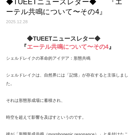
◆TUEETニュースレター◆ 『エ
ーテル共鳴について〜その4』
2025.12.28
◆TUEETニュースレター◆
『
エーテル共鳴について〜その4
』
シェルドレイクの革命的アイデア：形態共鳴
シェルドレイクは、自然界には「記憶」が存在すると主張しまし
た。
それは形態形成場に蓄積され、
時空を超えて影響を及ぼすというのです。
彼が「形態形成共鳴（morphogenic resonance）」と名付けたこ