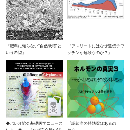
『肥料に頼らない”自然栽培”と
『アスリートにはなぜ遺伝子ワ
いう希望』
クチンが危険なのか？』
◆パレオ協会基礎医学ニュース
『認知症の特効薬はあるの
レター◆ 『なぜ安全性の試
か？』