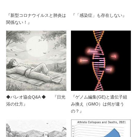
『新型コロナウイルスと肺炎は
『「感染症」も存在しない』
関係ない！』
◆パレオ協会Q&A ◆ 『日光
『ゲノム編集(GE)と遺伝子組
浴の仕方』
み換え（GMO）は何が違う
の？』