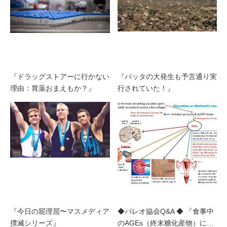
『ドラッグストアーに行かない
『バッタの大発生も予言通り実
理由：胃薬おまえもか？』
行されていた！』
『今日の屁理屈〜マスメディア
◆パレオ協会Q&A ◆ 『食事中
撲滅シリーズ』
のAGEs（終末糖化産物）に…