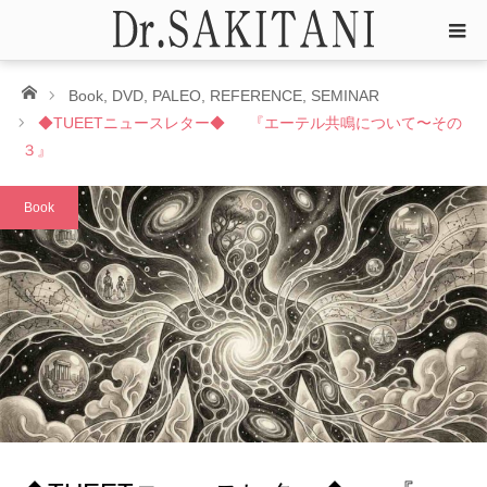
ホーム
Book
,
DVD
,
PALEO
,
REFERENCE
,
SEMINAR
◆TUEETニュースレター◆ 『エーテル共鳴について〜その
３』
Book