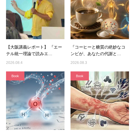
【大阪講義レポート】 『エー
『コーヒーと糖質の絶妙なコ
テル統一理論で読みエ…
ンビが、あなたの代謝と…
2026.08.4
2026.08.3
Book
Book